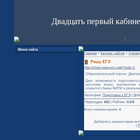
Двадцать первый кабин
[
Главная
Меню сайта
Главная
»
Каталог сайтов
»
Ученик
Решу ЕГЭ
http://chem.решуегэ.рф/?redir=1
Образовательный портал Дмитри
Дает возможность подготовитьс
русскому языку, математике
открытого банка ФИПИ и реальны
Категория:
Подготовка к ЕГЭ
| Доб
Переходов:
652
| Рейтинг:
0.0
/
0
Всего комментариев:
0
Добавлять комментарии могу
[
Р